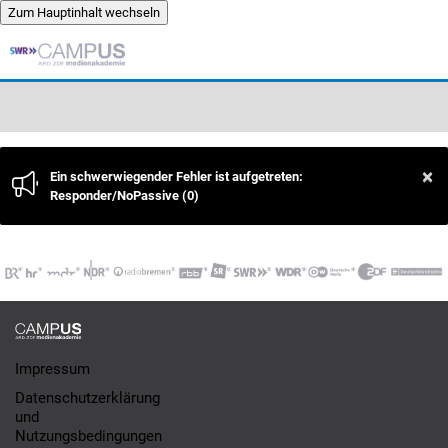
Zum Hauptinhalt wechseln
Zum Hauptinhalt wechseln
×
×
Ein schwerwiegender Fehler ist aufgetreten:
Responder/NoPassive (0)
Impressum
Datenschutzerklärung
und
Nutzungsbedingungen