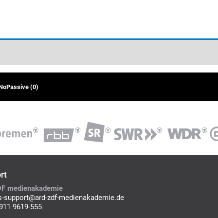
/NoPassive (0)
rt
F medienakademie
-support@ard-zdf-medienakademie.de
0911 9619-555